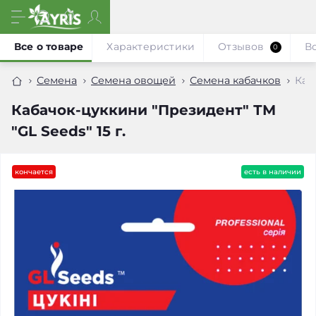
Все о товаре
Характеристики
Отзывов
В
0
Семена
Семена овощей
Семена кабачков
Каб
Кабачок-цуккини "Президент" ТМ
"GL Seeds" 15 г.
кончается
есть в наличии