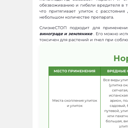
обезвоживанию и гибели вредителя в те
что притягивает улиток с расстояния
небольшом количестве препарата.
СлизнеСТОП подходит для применен
винограде и землянике
. Его можно исп
токсичен для растений и пчел при соб
Но
МЕСТО ПРИМЕНЕНИЯ
ВРЕДНЫЕ 
Все виды ули
(улитка о
сетчатая
испанская
Места скопления улиток
арион, п
и улиток
садовый,
путевой, ули
или пахатн
большая, в
улит