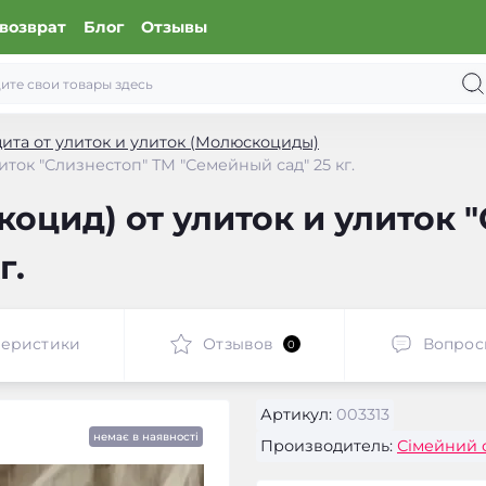
возврат
Блог
Отзывы
ита от улиток и улиток (Молюскоциды)
ток "Слизнестоп" ТМ "Семейный сад" 25 кг.
оцид) от улиток и улиток 
г.
теристики
Отзывов
Вопрос
0
Артикул:
003313
немає в наявності
Производитель:
Сімейний 