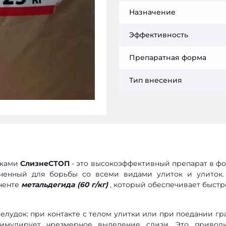
Назначение
Эффективность
Препаратная форма
Тип внесения
тками
СлизнеСТОП
- это высокоэффективный препарат в ф
ченный для борьбы со всеми видами улиток и улиток.
оненте
метальдегида (60 г/кг)
, который обеспечивает быстр
елудок: при контакте с телом улитки или при поедании гр
тимулирует чрезмерное выделение слизи. Это привод