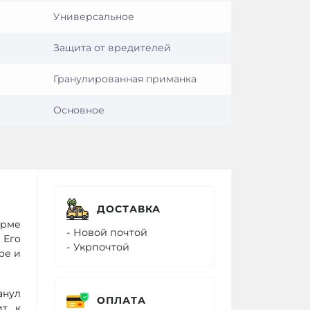
Универсальное
Защита от вредителей
Гранулированная приманка
Основное
ДОСТАВКА
орме
- Новой почтой
 Его
- Укрпочтой
ое и
анул
ОПЛАТА
ит к