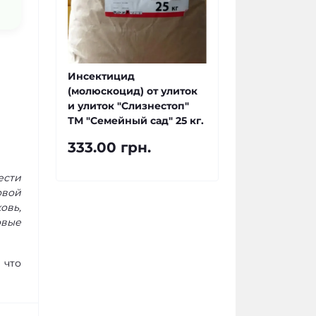
Инсектицид
(молюскоцид) от улиток
и улиток "Слизнестоп"
ТМ "Семейный сад" 25 кг.
333.00 грн.
ести
овой
овь,
овые
 что