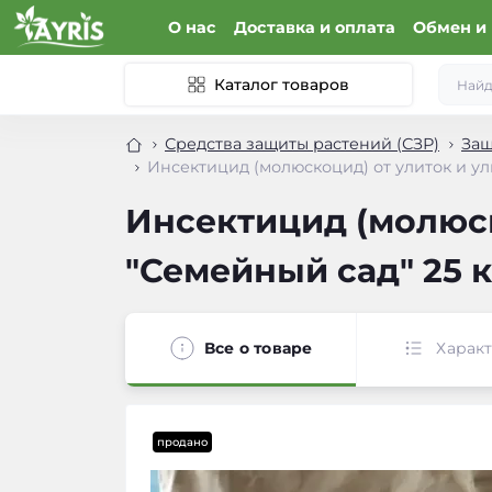
О нас
Доставка и оплата
Обмен и 
Каталог товаров
Средства защиты растений (СЗР)
Защ
Инсектицид (молюскоцид) от улиток и ули
Инсектицид (молюск
"Семейный сад" 25 к
Все о товаре
Харак
продано