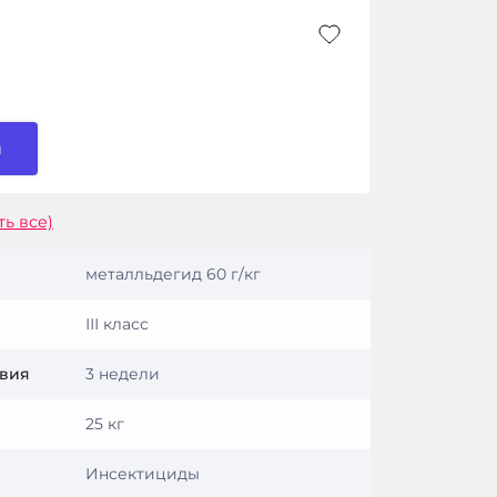
и
ть все)
металльдегид 60 г/кг
ІІІ класс
твия
3 недели
25 кг
Инсектициды