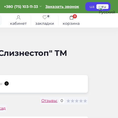
+380 (75) 103-11-33
Заказать звонок
ua
ru
0
0
кабинет
закладки
корзина
"Слизнестоп" ТМ
ы
0
Отзывы:
0
сад