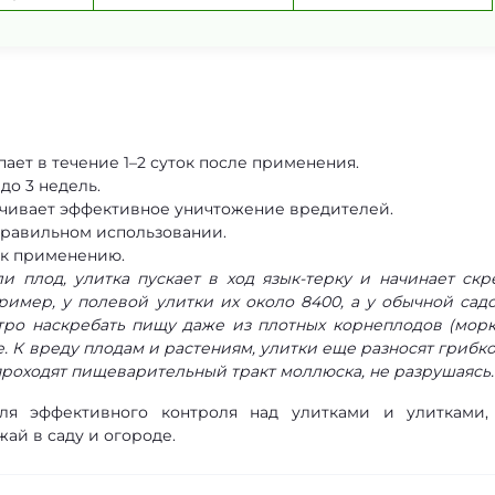
ает в течение 1–2 суток после применения.
о 3 недель.
ечивает эффективное уничтожение вредителей.
правильном использовании.
 к применению.
и плод, улитка пускает в ход язык-терку и начинает скр
ример, у полевой улитки их около 8400, а у обычной сад
стро наскребать пищу даже из плотных корнеплодов (морк
е. К вреду плодам и растениям, улитки еще разносят грибк
проходят пищеварительный тракт моллюска, не разрушаясь.
я эффективного контроля над улитками и улитками,
ай в саду и огороде.