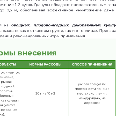
чение 1–2 суток. Гранулы обладают привлекательным запа
 до 0,5 м, обеспечивая эффективное уничтожение даже
ия на
овощных, плодово-ягодных, декоративных культу
ользовать как в открытом грунте, так и в теплицах. Препара
людении рекомендованных норм применения.
рмы внесения
ОБЪЕКТЫ
НОРМЫ РАСХОДЫ
СПОСОБ ПРИМЕНЕНИЯ
ток и улиток
каймлена,
, рыжая
рассев гранул по
 и рыжий
поверхности почвы в
олосатый
30 г на 10 м2
местах скопления,
 бледный
междурядьях, на
тка полевая
дорожках
ая, улитка
иноградная
ка).