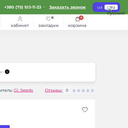
+380 (75) 103-11-33
Заказать звонок
ua
ru
0
0
кабинет
закладки
корзина
ы
0
итель:
GL Seeds
Отзывы:
0