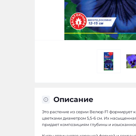
Описание
Это растение из серии Велюр F1 формирует
цветками диаметром 5,5-6 см. Их насыщенна
придает композициям глубины и изысканнос
Кусты отличаются хорошей формой и сохраня