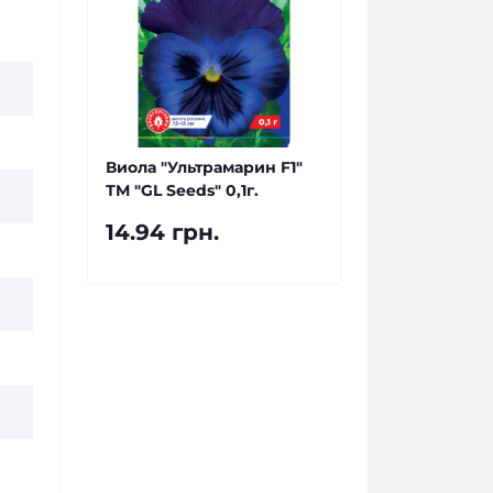
Виола "Ультрамарин F1"
ТМ "GL Seeds" 0,1г.
14.94 грн.