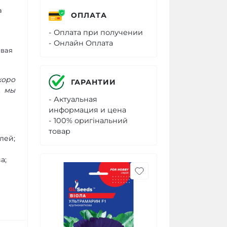
а
ОПЛАТА
- Оплата при получении
- Онлайн Оплата
авая
коро
ГАРАНТИИ
А мы
- Актуальная
информация и цена
- 100% оригінальний
товар
лей;
а;