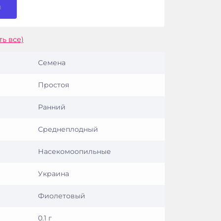
и
ть все)
Семена
Простоя
Ранний
Среднеплодный
Насекомоопильные
Украина
Фиолетовый
0.1 г