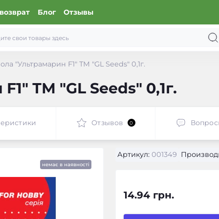
возврат
Блог
Отзывы
ола "Ультрамарин F1" ТМ "GL Seeds" 0,1г.
1" ТМ "GL Seeds" 0,1г.
теристики
Отзывов
Вопрос
0
Артикул:
001349
Производ
немає в наявності
14.94 грн.