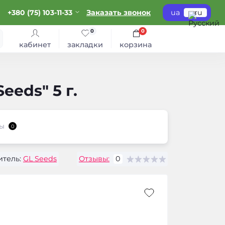
+380 (75) 103-11-33
Заказать звонок
ua
ru
0
0
кабинет
закладки
корзина
eds" 5 г.
ы
0
тель:
GL Seeds
Отзывы:
0