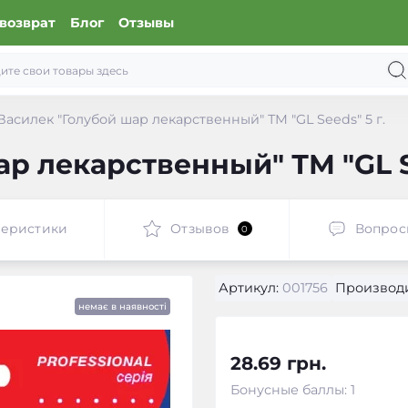
возврат
Блог
Отзывы
Василек "Голубой шар лекарственный" ТМ "GL Seeds" 5 г.
р лекарственный" ТМ "GL Se
теристики
Отзывов
Вопрос
0
Артикул:
001756
Производи
немає в наявності
28.69 грн.
Бонусные баллы: 1