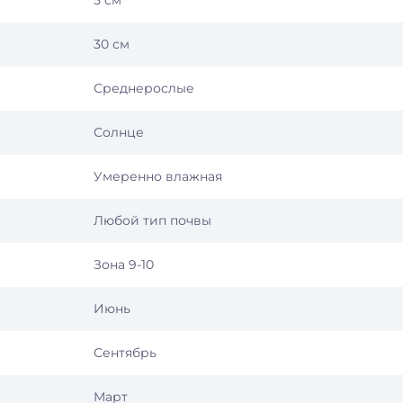
5 см
30 см
Среднерослые
Солнце
Умеренно влажная
Любой тип почвы
Зона 9-10
Июнь
Сентябрь
Март