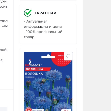
ухи.
осит
ГАРАНТИИ
коро
- Актуальная
А мы
информация и цена
- 100% оригінальний
товар
лей;
а;