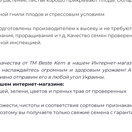
 растение, листья хорошо прикрывают плоды. Обла
ной гнили плодов и стрессовым условиям
одготовлены производителем к высеву и не требуют
ания, проращивания и т.д. Качество семян провере
ной инспекцией.
качества от ТМ Beste Kern в нашем Интернет-мага
о наслаждайтесь огромным и здоровым урожаем! 
ивно отправим его в любой угол Украины.
шем интернет-магазине:
й, зелени, цветов и пряных трав от проверенных
ожести, чистоты и соответствия сортовым признакам
оэтому вы получаете только свежие семена с гарант