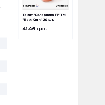
з
Томат "Солероссо F1" ТМ
"Best Kern" 20 шт.
41.46 грн.