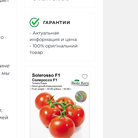
дает
ГАРАНТИИ
- Актуальная
но
информация и цена
- 100% оригінальний
товар
зине
А мы
;
ией