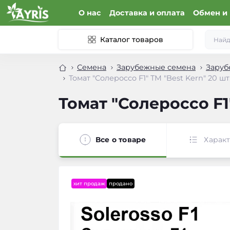
О нас
Доставка и оплата
Обмен и 
Каталог товаров
Семена
Зарубежные семена
Заруб
Томат "Солероссо F1" ТМ "Best Kern" 20 шт
Томат "Солероссо F1"
Все о товаре
Харак
хит продаж
продано