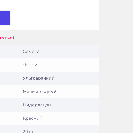
и
ть все)
Семена
Черри
Ультраранний
Мелкоплодный
Нидерланды
Красный
20 шт