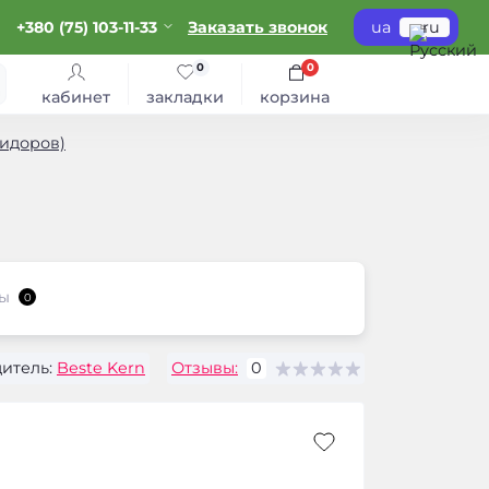
+380 (75) 103-11-33
Заказать звонок
ua
ru
0
0
кабинет
закладки
корзина
идоров)
ы
0
итель:
Beste Kern
Отзывы:
0