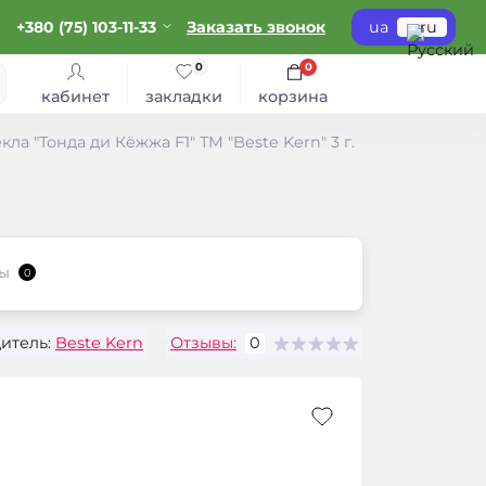
+380 (75) 103-11-33
Заказать звонок
ua
ru
0
0
кабинет
закладки
корзина
кла "Тонда ди Кёжжа F1" ТМ "Bestе Kern" 3 г.
ы
0
итель:
Beste Kern
Отзывы:
0