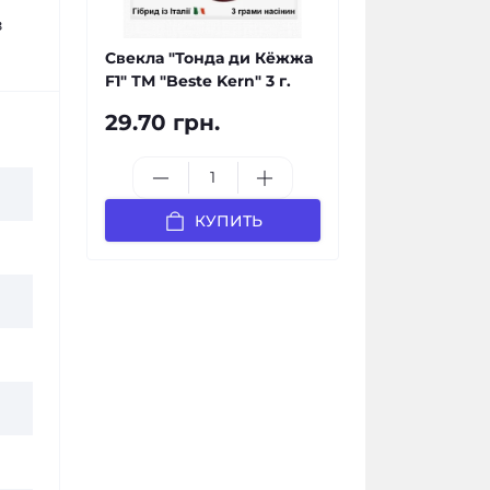
з
Свекла "Тонда ди Кёжжа
F1" ТМ "Bestе Kern" 3 г.
29.70 грн.
КУПИТЬ