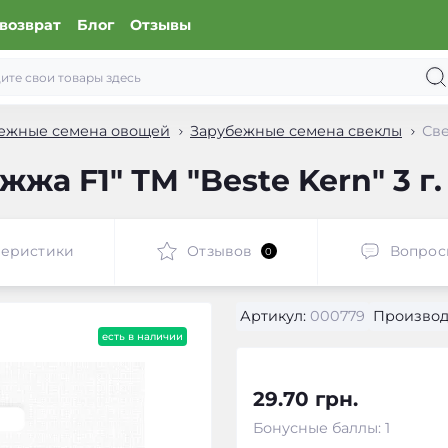
возврат
Блог
Отзывы
ежные семена овощей
Зарубежные семена свеклы
Све
жа F1" ТМ "Bestе Kern" 3 г.
теристики
Отзывов
Вопрос
0
Артикул:
000779
Производ
есть в наличии
29.70 грн.
Бонусные баллы: 1