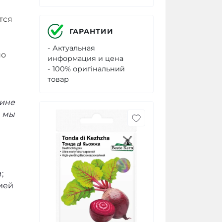
тся
ГАРАНТИИ
- Актуальная
но
информация и цена
- 100% оригінальний
товар
зине
А мы
;
ией