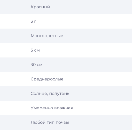
Красный
3 г
Многоцветные
5 см
30 см
Среднерослые
Солнце, полутень
Умеренно влажная
Любой тип почвы