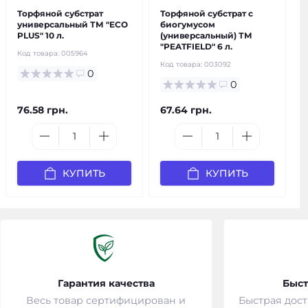
Торфяной субстрат
Торфяной субстрат с
универсальный ТМ "ECO
биогумусом
PLUS" 10 л.
(универсальный) ТМ
"PEATFIELD" 6 л.
Код товара:
005964
Код товара:
003092
0
0
76.58 грн.
67.64 грн.
КУПИТЬ
КУПИТЬ
Гарантия качества
Быст
Весь товар сертифицирован и
Быстрая дост