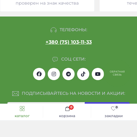
проверен на знак качества
тече
ТЕЛЕФОНЫ:
+380 (75) 103-11-33
СОЦ СЕТИ:
ОБРАТНАЯ
СВЯЗЬ
ПОДПИСЫВАЙТЕСЬ НА НОВОСТИ И АКЦИИ:
0
0
Подписаться
каталог
корзина
закладки
Я прочитал
Обмен и возврат
и согласен с условиями
Каталог