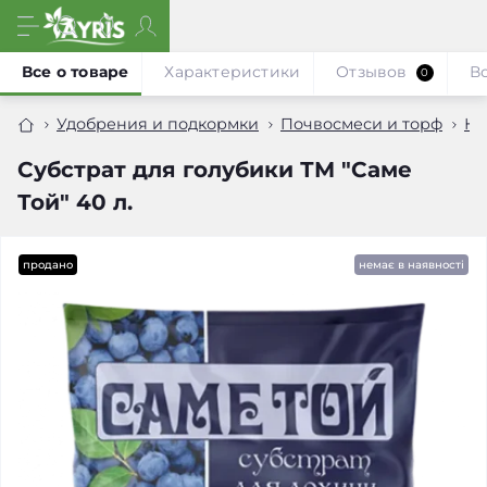
Все о товаре
Характеристики
Отзывов
В
0
Удобрения и подкормки
Почвосмеси и торф
Ко
Субстрат для голубики ТМ "Саме
Той" 40 л.
продано
немає в наявності