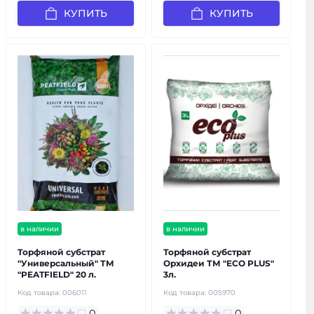
КУПИТЬ
КУПИТЬ
в наличии
в наличии
Торфяной субстрат
Торфяной субстрат
"Универсальный" ТМ
Орхидеи ТМ "ECO PLUS"
"PEATFIELD" 20 л.
3л.
Код товара:
006011
Код товара:
005970
0
0