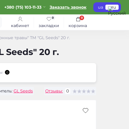
+380 (75) 103-11-33
Заказать звонок
ua
ru
0
0
кабинет
закладки
корзина
нные травы" ТМ "GL Seeds" 20 г.
Seeds" 20 г.
ы
0
тель:
GL Seeds
Отзывы:
0