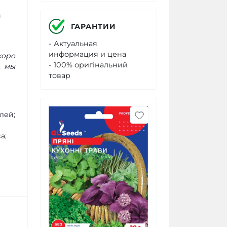
й
ГАРАНТИИ
- Актуальная
информация и цена
коро
- 100% оригінальний
А мы
товар
лей;
а;