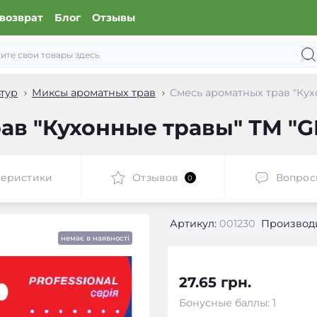
возврат
Блог
Отзывы
тур
Миксы ароматных трав
Смесь ароматных трав "Кухо
в "Кухонные травы" ТМ "GL 
теристики
Отзывов
Вопрос
0
Артикул:
001230
Производи
немає в наявності
27.65 грн.
Бонусные баллы: 1