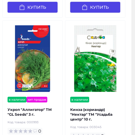
КУПИТЬ
КУПИТЬ
в наличии
хит продаж
в наличии
Укроп "Аллигатор" ТМ
Кинза (кориандр)
"GL Seeds" 3 г.
"Нектар" ТМ "Усадьба
центр" 10 г.
Код товара:
000993
Код товара:
003045
0