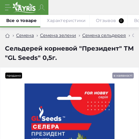
Все о товаре
Характеристики
Отзывов
В
0
Семена
Семена зелени
Семена сельдерея
Се
Сельдерей корневой "Президент" ТМ
"GL Seeds" 0,5г.
продано
в наявності