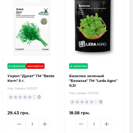
в наличии
кончается
в наличии
Укроп "Дукат" ТМ "Bestе
Базилик зеленый
Kern" 5 г.
"Боназза" ТМ "Leda Agro"
0,3г
Код товара:
005021
Код товара:
005150
0
0
29.43 грн.
18.58 грн.