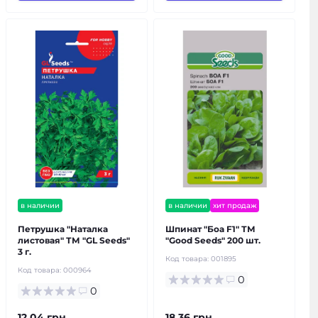
в наличии
в наличии
хит продаж
Петрушка "Наталка
Шпинат "Боа F1" ТМ
листовая" ТМ "GL Seeds"
"Good Seeds" 200 шт.
3 г.
Код товара:
001895
Код товара:
000964
0
0
12.04 грн.
18.36 грн.