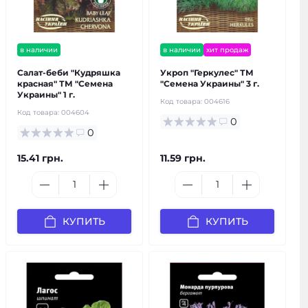
в наличии
в наличии
хит продаж
Салат-беби "Кудряшка
Укроп "Геркулес" ТМ
красная" ТМ "Семена
"Семена Украины" 3 г.
Украины" 1 г.
Код товара:
004616
Код товара:
004604
0
0
15.41 грн.
11.59 грн.
КУПИТЬ
КУПИТЬ