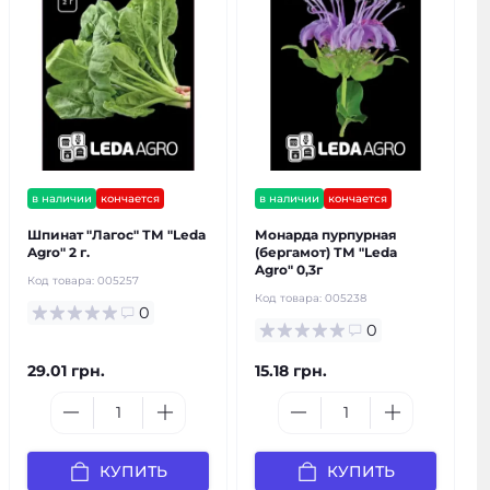
в наличии
кончается
в наличии
кончается
Шпинат "Лагос" ТМ "Leda
Монарда пурпурная
Agro" 2 г.
(бергамот) ТМ "Leda
Agro" 0,3г
Код товара:
005257
Код товара:
005238
0
0
29.01 грн.
15.18 грн.
КУПИТЬ
КУПИТЬ