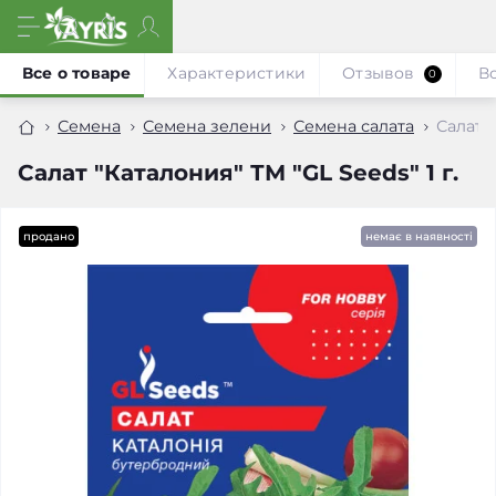
Все о товаре
Характеристики
Отзывов
В
0
Семена
Семена зелени
Семена салата
Салат "
Салат "Каталония" ТМ "GL Seeds" 1 г.
продано
немає в наявності