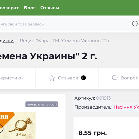
возврат
Блог
Отзывы
диски
Редис "Жара" ТМ "Семена Украины" 2 г.
мена Украины" 2 г.
теристики
Отзывов
Вопрос
0
Артикул:
001913
немає в наявності
Производитель:
Насіння У
8.55 грн.