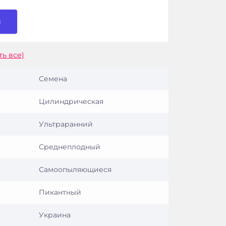
и
ть все)
Семена
Цилиндрическая
Ультраранний
Среднеплодный
Самоопыляющиеся
Пикантный
Украина