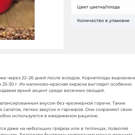
Цвет цветка/плода
Количество в упаковке
уже через 22–26 дней после всходов. Корнеплоды выровнен
 25-30 г. Их малиново-красная окраска выглядит особенно
создавая яркий акцент среди весенних овощей.
сбалансированным вкусом без чрезмерной горечи. Такие
 салатов, легких закусок и гарниров. Они сохраняют свою
удобно используются в ежедневном рационе.
я даже на небольших грядках или в теплицах, позволяя
площадь. Благодаря быстрому созреванию можно получить