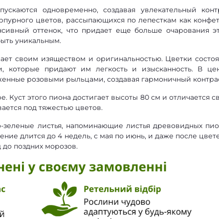
ускаются одновременно, создавая увлекательный конт
урпурного цветов, рассыпающихся по лепесткам как конфе
нсивный оттенок, что придает еще больше очарования э
быть уникальным.
жает своим изяществом и оригинальностью. Цветки состоя
, которые придают им легкость и изысканность. В це
женные розовыми рыльцами, создавая гармоничный контрас
е. Куст этого пиона достигает высоты 80 см и отличается с
ается под тяжестью цветов.
-зеленые листья, напоминающие листья древовидных пио
ение длится до 4 недель, с мая по июнь, и даже после цвет
д до поздних морозов.