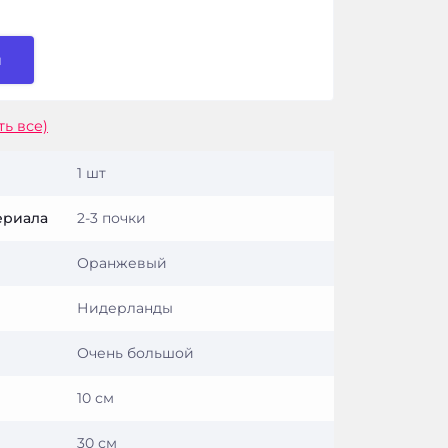
и
ть все)
1 шт
ериала
2-3 почки
Оранжевый
Нидерланды
Очень большой
10 см
30 см