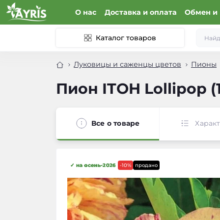
О нас
Доставка и оплата
Обмен и 
Каталог товаров
Луковицы и саженцы цветов
Пионы
Пион ITOH Lollipop (
Все о товаре
Харак
✓ на осень-2026
-10%
продано