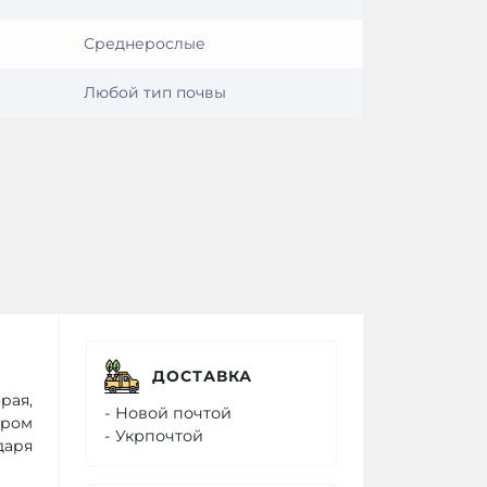
Среднерослые
Любой тип почвы
ДОСТАВКА
рая,
- Новой почтой
ером
- Укрпочтой
даря