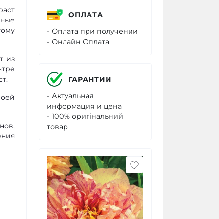
раст
ОПЛАТА
тные
тому
- Оплата при получении
- Онлайн Оплата
т из
нтре
ГАРАНТИИ
т.
- Актуальная
воей
информация и цена
- 100% оригінальний
нов,
товар
ения