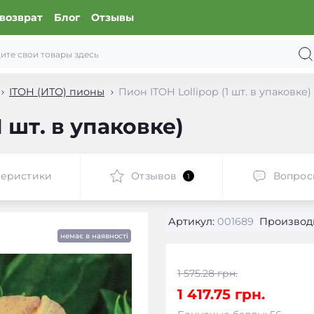
возврат
Блог
Отзывы
ITOH (ИТО) пионы
Пион ITOH Lollipop (1 шт. в упаковке)
1 шт. в упаковке)
теристики
Отзывов
Вопрос
1
Артикул:
001689
Производ
немає в наявності
1 575.28 грн.
1 417.75 грн.