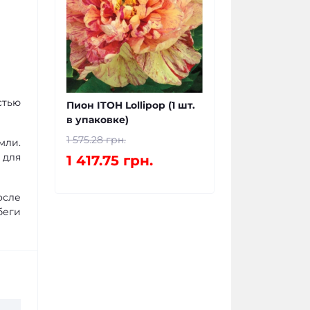
стью
Пион ITOH Lollipop (1 шт.
в упаковке)
1 575.28 грн.
мли.
 для
1 417.75 грн.
осле
беги