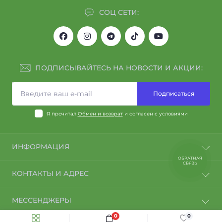
СОЦ СЕТИ:
ПОДПИСЫВАЙТЕСЬ НА НОВОСТИ И АКЦИИ:
Подписаться
Я прочитал
Обмен и возврат
и согласен с условиями
ИНФОРМАЦИЯ
ОБРАТНАЯ
СВЯЗЬ
Договор оферты
КОНТАКТЫ И АДРЕС
Политика конфиденциальности
Специалисты компании АЙРИС
Тернополь
МЕССЕНДЖЕРЫ
О нас
support@ayris.com.ua
Доставка и оплата
0
0
Telegram