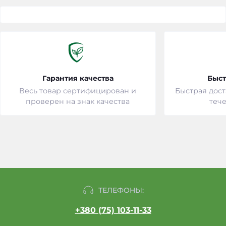
Гарантия качества
Быст
Весь товар сертифицирован и
Быстрая дост
проверен на знак качества
тече
ТЕЛЕФОНЫ:
+380 (75) 103-11-33