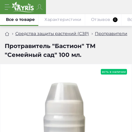
Все о товаре
Характеристики
Отзывов
В
0
Средства защиты растений (СЗР)
Протравители
Протравитель "Бастион" ТМ
"Семейный сад" 100 мл.
есть в наличии