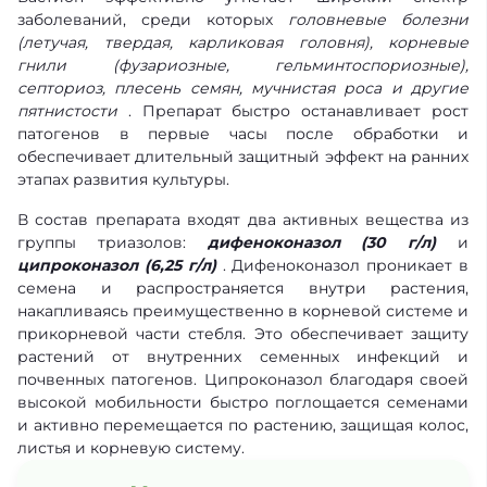
заболеваний, среди которых
головневые болезни
(летучая, твердая, карликовая головня), корневые
гнили (фузариозные, гельминтоспориозные),
септориоз, плесень семян, мучнистая роса и другие
пятнистости
. Препарат быстро останавливает рост
патогенов в первые часы после обработки и
обеспечивает длительный защитный эффект на ранних
этапах развития культуры.
В состав препарата входят два активных вещества из
группы триазолов:
дифеноконазол (30 г/л)
и
ципроконазол (6,25 г/л)
. Дифеноконазол проникает в
семена и распространяется внутри растения,
накапливаясь преимущественно в корневой системе и
прикорневой части стебля. Это обеспечивает защиту
растений от внутренних семенных инфекций и
почвенных патогенов. Ципроконазол благодаря своей
высокой мобильности быстро поглощается семенами
и активно перемещается по растению, защищая колос,
листья и корневую систему.