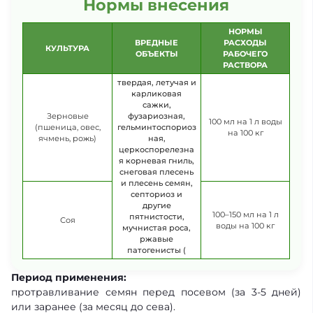
Нормы внесения
НОРМЫ
ВРЕДНЫЕ
РАСХОДЫ
КУЛЬТУРА
ОБЪЕКТЫ
РАБОЧЕГО
РАСТВОРА
твердая, летучая и
карликовая
сажки,
Зерновые
фузариозная,
100 мл на 1 л воды
(пшеница, овес,
гельминтоспориоз
на 100 кг
ячмень, рожь)
ная,
церкоспорелезна
я корневая гниль,
снеговая плесень
и плесень семян,
септориоз и
другие
100–150 мл на 1 л
пятнистости,
Соя
воды на 100 кг
мучнистая роса,
ржавые
патогенисты (
Период применения:
протравливание семян перед посевом (за 3-5 дней)
или заранее (за месяц до сева).