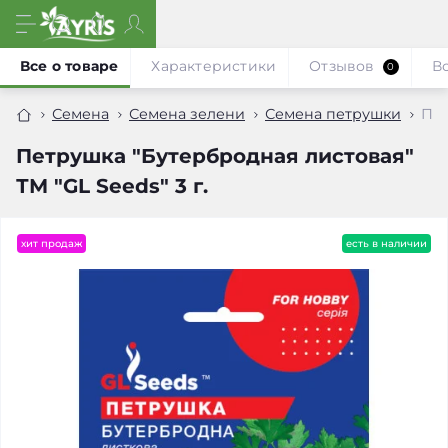
Все о товаре
Характеристики
Отзывов
В
0
Семена
Семена зелени
Семена петрушки
Пет
Петрушка "Бутербродная листовая"
ТМ "GL Seeds" 3 г.
хит продаж
есть в наличии