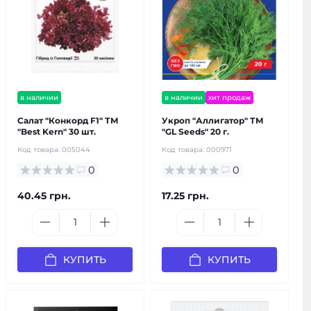
в наличии
в наличии
хит продаж
Салат "Конкорд F1" ТМ
Укроп "Аллигатор" ТМ
"Best Kern" 30 шт.
"GL Seeds" 20 г.
Код товара:
005044
Код товара:
000971
0
0
40.45 грн.
17.25 грн.
КУПИТЬ
КУПИТЬ