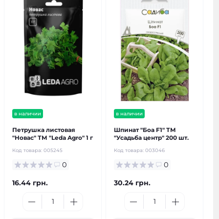
в наличии
в наличии
Петрушка листовая
Шпинат "Боа F1" ТМ
"Новас" ТМ "Leda Agro" 1 г
"Усадьба центр" 200 шт.
Код товара:
005245
Код товара:
003046
0
0
16.44 грн.
30.24 грн.