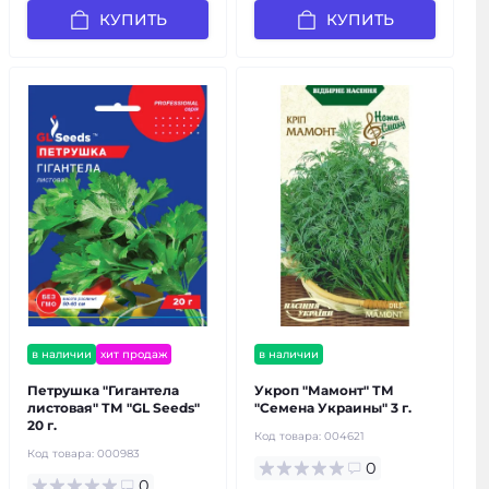
КУПИТЬ
КУПИТЬ
в наличии
хит продаж
в наличии
Петрушка "Гигантела
Укроп "Мамонт" ТМ
листовая" ТМ "GL Seeds"
"Семена Украины" 3 г.
20 г.
Код товара:
004621
Код товара:
000983
0
0