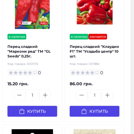
в наличии
в наличии
кончается
Перец сладкий
Перец сладкий "Клаудио
"Маркони ред" ТМ "GL
F1" ТМ "Усадьба центр" 10
Seeds" 0,25г.
шт.
Код товара:
000574
Код товара:
001882
0
0
15.20 грн.
86.00 грн.
КУПИТЬ
КУПИТЬ