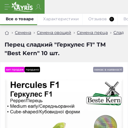
Все о товаре
Характеристики
Отзывов
В
0
Семена
Семена овощей
Семена перца
Сладк
Перец сладкий "Геркулес F1" ТМ
"Best Kern" 10 шт.
хит продаж
продано
немає в наявності