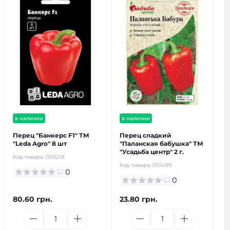
в наличии
в наличии
Перец "Банкерс F1" ТМ
Перец сладкий
"Leda Agro" 8 шт
"Паланская бабушка" ТМ
"Усадьба центр" 2 г.
Код товара:
005218
Код товара:
001499
0
0
80.60 грн.
23.80 грн.