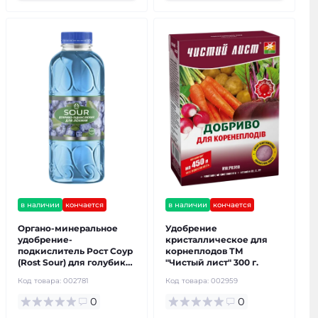
в наличии
кончается
в наличии
кончается
Органо-минеральное
Удобрение
удобрение-
кристаллическое для
подкислитель Рост Соур
корнеплодов ТМ
(Rost Sour) для голубики
"Чистый лист" 300 г.
1,2 л.
Код товара:
002781
Код товара:
002959
0
0