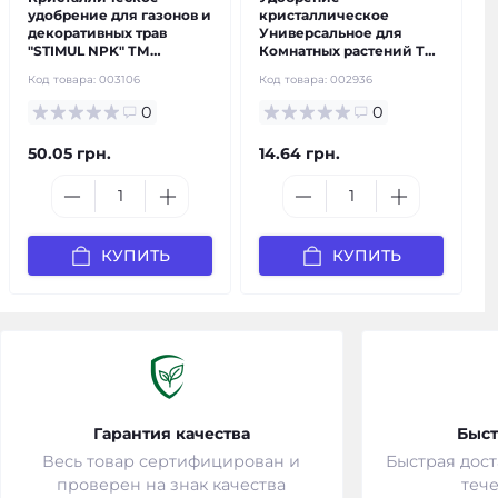
удобрение для газонов и
кристаллическое
декоративных трав
Универсальное для
"STIMUL NPK" ТМ
Комнатных растений ТМ
"Kvitofor" 200 г.
"Чистый лист" 20 г.
Код товара:
003106
Код товара:
002936
0
0
50.05 грн.
14.64 грн.
КУПИТЬ
КУПИТЬ
Гарантия качества
Быст
Весь товар сертифицирован и
Быстрая дост
проверен на знак качества
тече