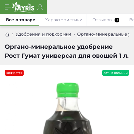
Все о товаре
Характеристики
Отзывов
В
0
Удобрения и подкормки
Органо-минеральные у
Органо-минеральное удобрение
Рост Гумат универсал для овощей 1 л.
кончается
есть в наличии