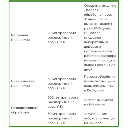
Овощные, ягодные
- первая
обработка через
10 дней после
высадки, далее 1
раз в 10-15 дней;
50 мл препарата
Виноград,
Корневая
растворить в 1 л
плодовые,
подкормка
воды (1:20)
декоративные
деревья и
кустарники - 2-4 л
рабочего раствора
во время посадки,
далее 1 раз в 10-20
дней.
Первая обработка
30 мл препарата
Внекорневая
после лестницы, в
растворить в 1 л
подкормка
дальнейшем 1 раз
воды (1:30)
в 15-20 дней
200 мл препарата
замочить семена
растворить в 1 л
на 6-8 часов
воды (1:5)
Передпосевная
обработка
30 мл препарата
замачивание
растворить в 1 л
чубуков, саженцев
воды (1:30)
на 24 часа