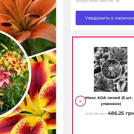
Бонусные баллы: 19
Уведомить о наличи
+
Агрономика для Цветущих
Микс АОА лилий (5 шт. 
<
ТМ "Киссон" 1 кг.
упаковке)
224.20 грн.
486.25 грн
244.20 грн.
540.28 грн.
н.