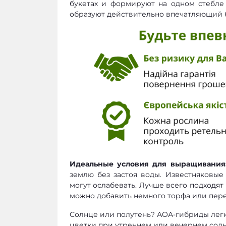
букетах и формируют на одном стебле 
образуют действительно впечатляющий б
Идеальные условия для выращивания
землю без застоя воды. Известняковые
могут ослабевать. Лучше всего подходя
можно добавить немного торфа или перег
Солнце или полутень? АОА-гибриды легк
цветки при утреннем или вечернем солнц