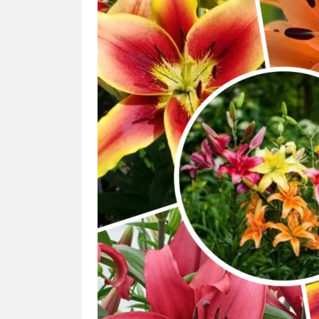
Микс АОА лилий (5 шт. в
упаковке)
486.25 грн.
540.28 грн.
730.45 гр