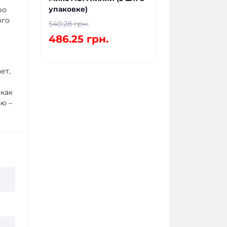
упаковке)
ро
ого
540.28 грн.
486.25 грн.
ет,
 как
ью –