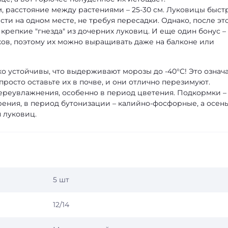
 см, расстояние между растениями – 25-30 см. Луковицы быст
асти на одном месте, не требуя пересадки. Однако, после эт
 крепкие "гнезда" из дочерних луковиц. И еще один бонус –
ов, поэтому их можно выращивать даже на балконе или
ко устойчивы, что выдерживают морозы до -40°C! Это означа
просто оставьте их в почве, и они отлично перезимуют.
переувлажнения, особенно в период цветения. Подкормки –
брения, в период бутонизации – калийно-фосфорные, а осен
 луковиц.
5 шт
12/14