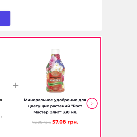
и
+
в
Минеральное удобрение для
Микс АОА лилий 
>
цветущих растений "Рост
упаковке
Мастер Элит" 330 мл.
.
486.
540.28 грн.
57.08 грн.
72.08 грн.