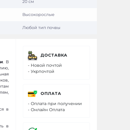
20 см
Высокорослые
Любой тип почвы
ДОСТАВКА
ии
. В
- Новой почтой
лию,
- Укрпочтой
ьная
ков,
етам
лям,
ОПЛАТА
- Оплата при получении
ся в
- Онлайн Оплата
ть в