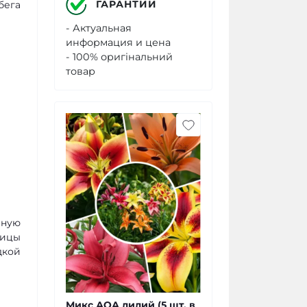
ГАРАНТИИ
бега
- Актуальная
информация и цена
- 100% оригінальний
товар
нную
вицы
дкой
Микс АОА лилий (5 шт. в