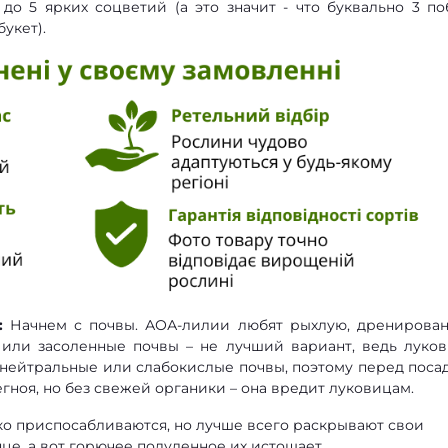
до 5 ярких соцветий (а это значит - что буквально 3 по
укет).
:
Начнем с почвы. АОА-лилии любят рыхлую, дренирова
 или засоленные почвы – не лучший вариант, ведь луко
т нейтральные или слабокислые почвы, поэтому перед поса
ноя, но без свежей органики – она вредит луковицам.
о приспосабливаются, но лучше всего раскрывают свои
е, а вот горючее полуденное их истощает.