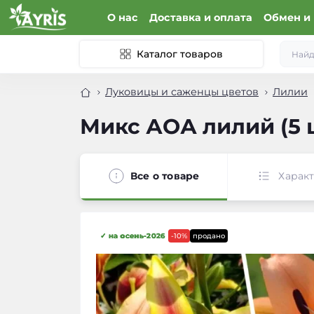
О нас
Доставка и оплата
Обмен и 
Каталог товаров
Луковицы и саженцы цветов
Лилии
Микс АОА лилий (5 ш
Все о товаре
Харак
✓ на осень-2026
-10%
продано