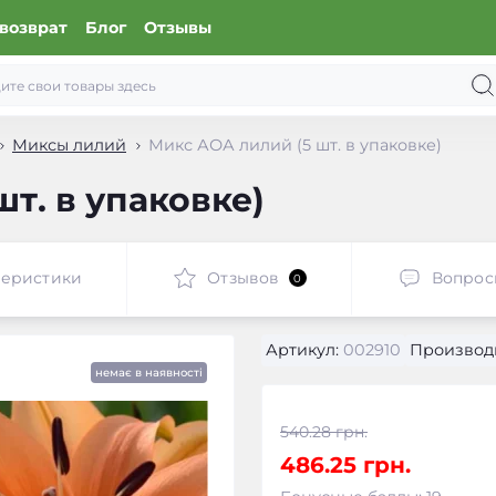
возврат
Блог
Отзывы
Миксы лилий
Микс АОА лилий (5 шт. в упаковке)
т. в упаковке)
теристики
Отзывов
Вопрос
0
Артикул:
002910
Производ
немає в наявності
540.28 грн.
486.25 грн.