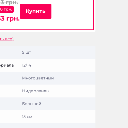
33 грн.
00 грн.
Купить
3 грн.
ть все)
5 шт
ериала
12/14
Многоцветный
Нидерланды
Большой
15 см