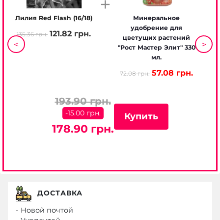
+
Лилия Red Flash (16/18)
Минеральное
Ли
удобрение для
121.82 грн.
135.36 грн.
13
цветущих растений
<
>
"Рост Мастер Элит" 330
мл.
57.08 грн.
72.08 грн.
193.90 грн.
-15.00 грн.
Купить
178.90 грн.
ДОСТАВКА
- Новой почтой