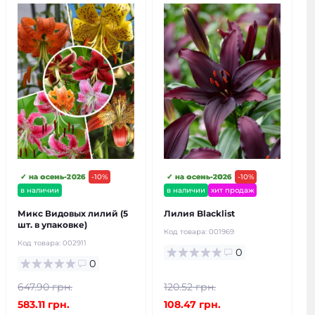
✓ на осень-2026
-10%
✓ на осень-2026
-10%
в наличии
в наличии
хит продаж
Микс Видовых лилий (5
Лилия Blacklist
шт. в упаковке)
Код товара:
001969
Код товара:
002911
0
0
647.90 грн.
120.52 грн.
583.11 грн.
108.47 грн.