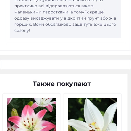
практично всі відправляються вже з
маленькими паростками, а тому їх краще
одразу висаджувати у відкритий ґрунт або ж в
горщик. Вони обовʼязково зацвітуть вже цього
сезону!
Также покупают