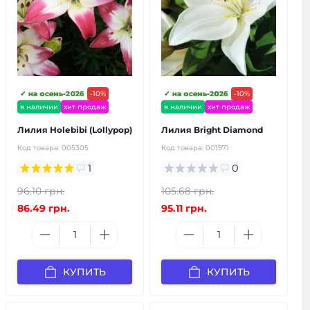
✓ на осень-2026
-10%
✓ на осень-2026
-10%
в наличии
хит продаж
в наличии
хит продаж
Лилия Holebibi (Lollypop)
Лилия Bright Diamond
Код товара:
005305
Код товара:
001971
1
0
96.10 грн.
105.68 грн.
86.49 грн.
95.11 грн.
КУПИТЬ
КУПИТЬ