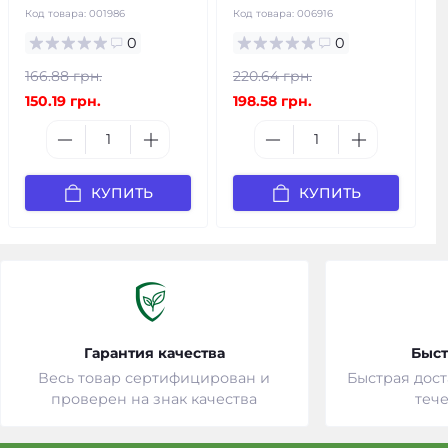
Код товара:
001986
Код товара:
006916
0
0
166.88 грн.
220.64 грн.
150.19 грн.
198.58 грн.
КУПИТЬ
КУПИТЬ
Гарантия качества
Быст
Весь товар сертифицирован и
Быстрая дост
проверен на знак качества
тече