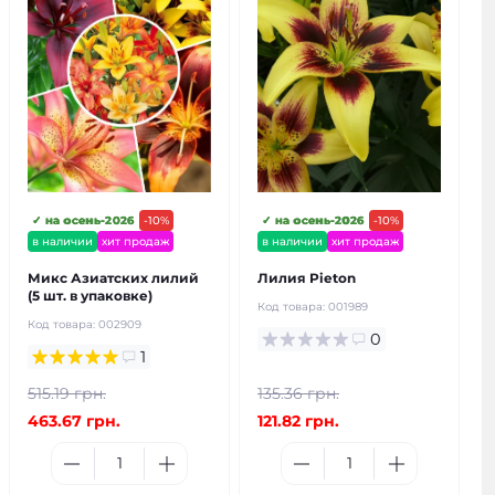
✓ на осень-2026
-10%
✓ на осень-2026
-10%
в наличии
хит продаж
в наличии
хит продаж
Микс Азиатских лилий
Лилия Pieton
(5 шт. в упаковке)
Код товара:
001989
Код товара:
002909
0
1
515.19 грн.
135.36 грн.
463.67 грн.
121.82 грн.