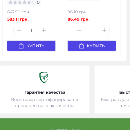
0
647.90 грн.
96.10 грн.
583.11 грн.
86.49 грн.
КУПИТЬ
КУПИТЬ
Гарантия качества
Быст
Весь товар сертифицирован и
Быстрая дост
проверен на знак качества
тече