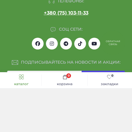
ТЕЛЕФОНЫ:
+380 (75) 103-11-33
СОЦ СЕТИ:
ОБРАТНАЯ
СВЯЗЬ
ПОДПИСЫВАЙТЕСЬ НА НОВОСТИ И АКЦИИ:
0
0
Подписаться
каталог
корзина
закладки
Я прочитал
Обмен и возврат
и согласен с условиями
Каталог
ИНФОРМАЦИЯ
Акции и скидки
Договор оферты
КОНТАКТЫ И АДРЕС
Политика конфиденциальности
ТОП Продажа