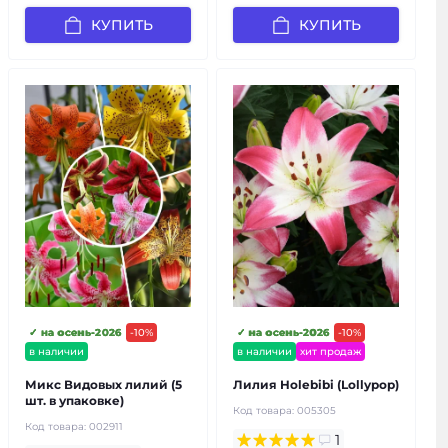
КУПИТЬ
КУПИТЬ
✓ на осень-2026
-10%
✓ на осень-2026
-10%
в наличии
в наличии
хит продаж
Микс Видовых лилий (5
Лилия Holebibi (Lollypop)
шт. в упаковке)
Код товара:
005305
Код товара:
002911
1