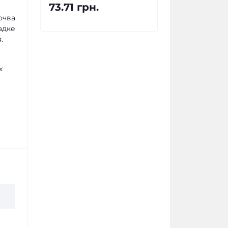
73.71 грн.
очва
адке
.
х