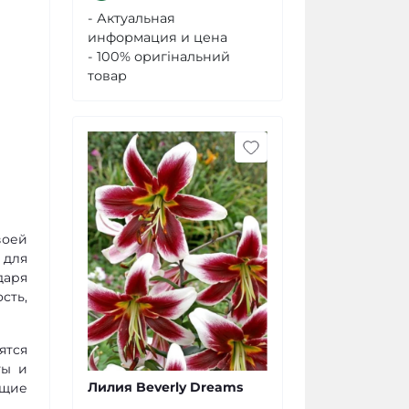
- Актуальная
информация и цена
- 100% оригінальний
товар
воей
 для
даря
сть,
ятся
ты и
Лилия Beverly Dreams
ющие