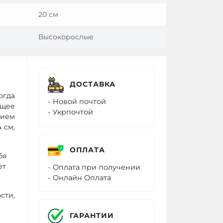
20 см
Высокорослые
ДОСТАВКА
огда
- Новой почтой
ящее
- Укрпочтой
нием
 см,
ОПЛАТА
бя
ет
- Оплата при получении
- Онлайн Оплата
сти,
ГАРАНТИИ