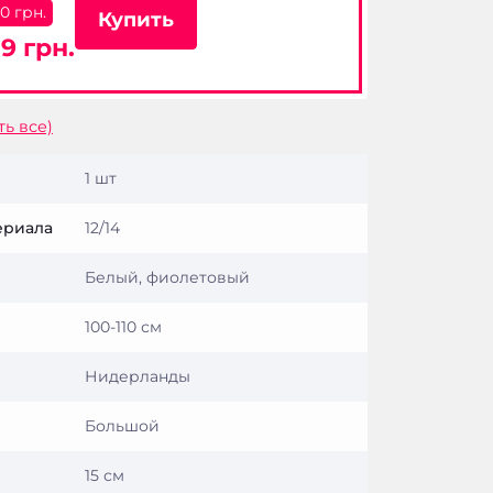
00 грн.
Купить
9 грн.
ть все)
1 шт
ериала
12/14
Белый, фиолетовый
100-110 см
Нидерланды
Большой
15 см