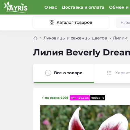
О нас
Доставка и оплата
Обмен и 
Каталог товаров
Луковицы и саженцы цветов
Лилии
Лилия Beverly Drea
Все о товаре
Харак
✓ на осень-2026
хит продаж
продано