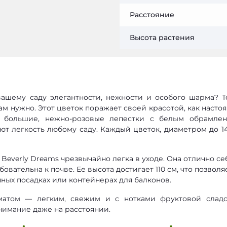
Расстояние
Высота растения
вашему саду элегантности, нежности и особого шарма? Т
вам нужно. Этот цветок поражает своей красотой, как насто
е большие, нежно-розовые лепестки с белым обрамле
т легкость любому саду. Каждый цветок, диаметром до 14
Beverly Dreams чрезвычайно легка в уходе. Она отлично се
бовательна к почве. Ее высота достигает 110 см, что позволя
ных посадках или контейнерах для балконов.
матом — легким, свежим и с нотками фруктовой сладо
имание даже на расстоянии.