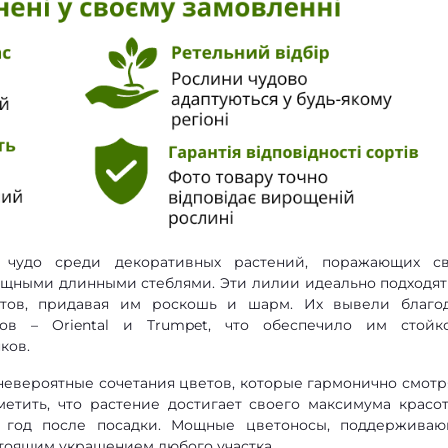
 чудо среди декоративных растений, поражающих с
ящными длинными стеблями. Эти лилии идеально подходят
етов, придавая им роскошь и шарм. Их вывели благо
ов – Oriental и Trumpet, что обеспечило им стойко
ков.
невероятные сочетания цветов, которые гармонично смотр
метить, что растение достигает своего максимума красо
 год после посадки. Мощные цветоносы, поддержива
тоящим украшением любого участка.