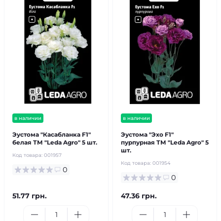
в наличии
в наличии
Эустома "Касабланка F1"
Эустома "Эхо F1"
белая ТМ "Leda Agro" 5 шт.
пурпурная ТМ "Leda Agro" 5
шт.
Код товара:
001957
Код товара:
001954
0
0
51.77 грн.
47.36 грн.