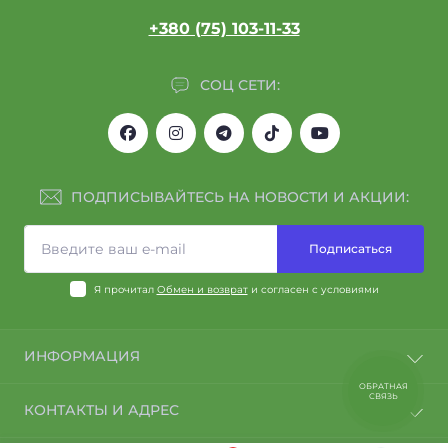
+380 (75) 103-11-33
СОЦ СЕТИ:
ПОДПИСЫВАЙТЕСЬ НА НОВОСТИ И АКЦИИ:
Подписаться
Я прочитал
Обмен и возврат
и согласен с условиями
ИНФОРМАЦИЯ
ОБРАТНАЯ
Договор оферты
СВЯЗЬ
КОНТАКТЫ И АДРЕС
Политика конфиденциальности
Специалисты компании АЙРИС