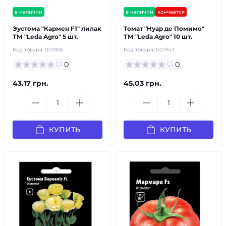
в наличии
в наличии
кончается
Эустома "Кармен F1" лилак
Томат "Нуар де Помимо"
ТМ "Leda Agro" 5 шт.
ТМ "Leda Agro" 10 шт.
Код товара:
001956
Код товара:
001943
0
0
43.17 грн.
45.03 грн.
КУПИТЬ
КУПИТЬ