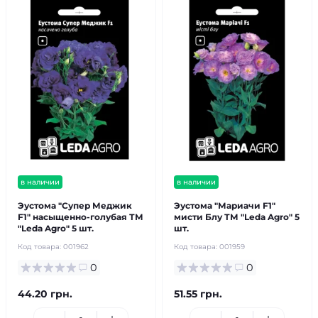
в наличии
в наличии
Эустома "Супер Меджик
Эустома "Мариачи F1"
F1" насыщенно-голубая ТМ
мисти Блу ТМ "Leda Agro" 5
"Leda Agro" 5 шт.
шт.
Код товара:
001962
Код товара:
001959
0
0
44.20 грн.
51.55 грн.