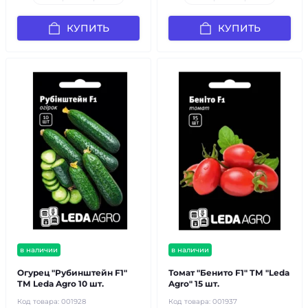
КУПИТЬ
КУПИТЬ
в наличии
в наличии
Огурец "Рубинштейн F1"
Томат "Бенито F1" ТМ "Leda
ТМ Leda Agro 10 шт.
Agro" 15 шт.
Код товара:
001928
Код товара:
001937