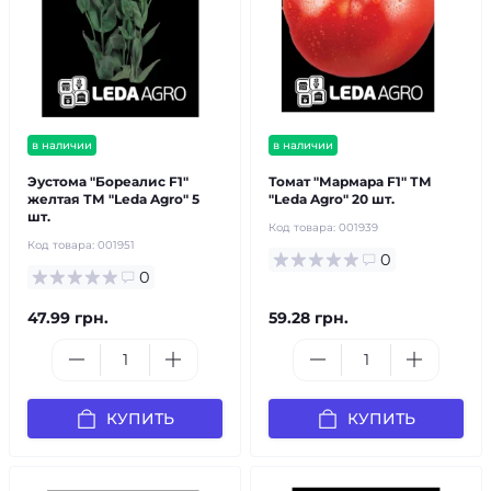
в наличии
в наличии
Эустома "Бореалис F1"
Томат "Мармара F1" ТМ
желтая ТМ "Leda Agro" 5
"Leda Agro" 20 шт.
шт.
Код товара:
001939
Код товара:
001951
0
0
47.99 грн.
59.28 грн.
КУПИТЬ
КУПИТЬ