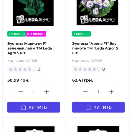
в наличии
хит продаж
в наличии
Эустома Мариачи F1
Эустома "Арена F1" блу
зеленый лайм ТМ Leda
пикоте ТМ "Leda Agro" 5
Agro 5 шт.
шт.
Код товара:
001958
Код товара:
001949
0
0
50.99 грн.
62.41 грн.
КУПИТЬ
КУПИТЬ