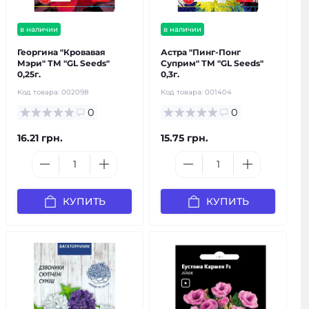
в наличии
в наличии
Георгина "Кровавая
Астра "Пинг-Понг
Мэри" ТМ "GL Seeds"
Суприм" ТМ "GL Seeds"
0,25г.
0,3г.
Код товара:
002098
Код товара:
001404
0
0
16.21 грн.
15.75 грн.
КУПИТЬ
КУПИТЬ