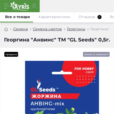
Все о товаре
Характеристики
Отзывов
В
0
Семена
Семена цветов
Георгины
Георгина "Ан
Георгина "Анвинс" ТМ "GL Seeds" 0,5г.
продано
немає в наявності