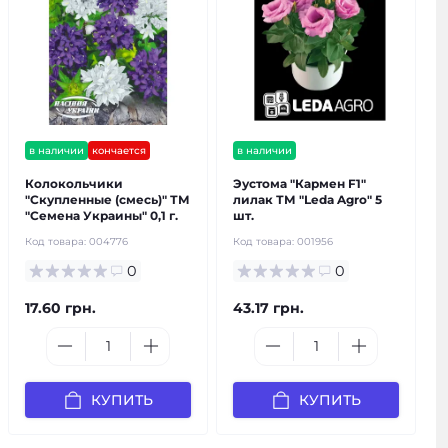
в наличии
кончается
в наличии
Колокольчики
Эустома "Кармен F1"
"Скупленные (смесь)" ТМ
лилак ТМ "Leda Agro" 5
"Семена Украины" 0,1 г.
шт.
Код товара:
004776
Код товара:
001956
0
0
17.60 грн.
43.17 грн.
КУПИТЬ
КУПИТЬ