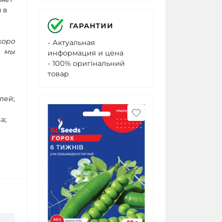
 в
ГАРАНТИИ
коро
- Актуальная
А мы
информация и цена
- 100% оригінальний
товар
лей;
а;