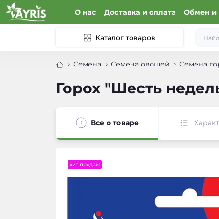
О нас
Доставка и оплата
Обмен и 
Каталог товаров
Семена
Семена овощей
Семена го
Горох "Шесть недель
Все о товаре
Харак
хит продаж