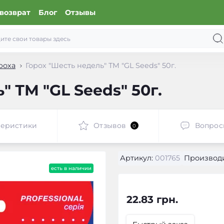
возврат
Блог
Отзывы
роха
Горох "Шесть недель" ТМ "GL Seeds" 50г.
" ТМ "GL Seeds" 50г.
теристики
Отзывов
Вопрос
0
Артикул:
001765
Производи
есть в наличии
22.83 грн.