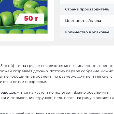
Страна производитель
Цвет цветка/плода
Количество в упаковке
45 дней) – и на грядке появляются многочисленные зеленые
Урожай созревает дружно, поэтому первое собрание можно
леные горошины выровнены по размеру, сочные и мягкие, с
ится и детям и взрослым.
ошо держится на кусте и не полегает. Важно обеспечить
ния и формования стручков, ведь влага напрямую влияет н
го вкус особенно нежен в свежем виде, но он также сохра