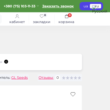
+380 (75) 103-11-33
Заказать звонок
ua
ru
0
0
кабинет
закладки
корзина
ы
0
тель:
GL Seeds
Отзывы:
0