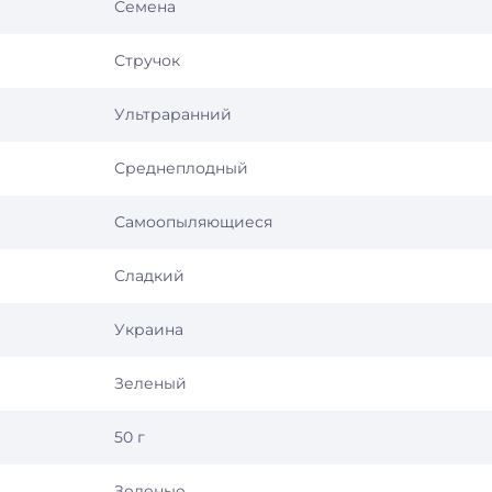
Семена
Стручок
Ультраранний
Среднеплодный
Самоопыляющиеся
Сладкий
Украина
Зеленый
50 г
Зеленые