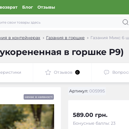
возврат
Блог
Отзывы
ния в контейнерах
Газания в горшке
Газания Микс 6 шт
(укорененная в горшке Р9)
теристики
Отзывов
Вопрос
0
Артикул:
005995
немає в наявності
589.00 грн.
Бонусные баллы: 23