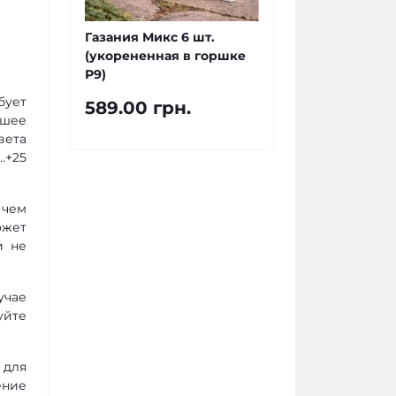
Газания Микс 6 шт.
(укорененная в горшке
Р9)
бует
589.00 грн.
чшее
вета
…+25
 чем
ожет
и не
учае
уйте
 для
ение