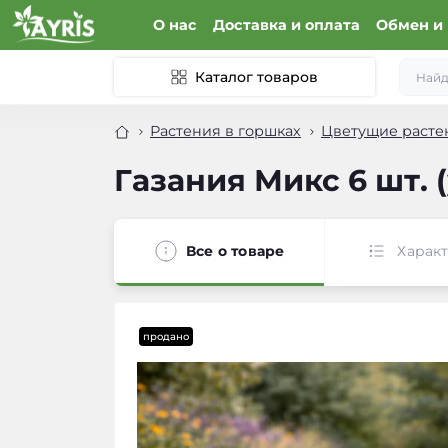
О нас
Доставка и оплата
Обмен и 
Каталог товаров
Растения в горшках
Цветущие расте
Газания Микс 6 шт. 
Все о товаре
Харак
продано