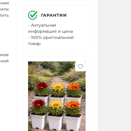
ения
 или
ГАРАНТИИ
тить
- Актуальная
информация и цена
- 100% оригінальний
товар
окое
сной