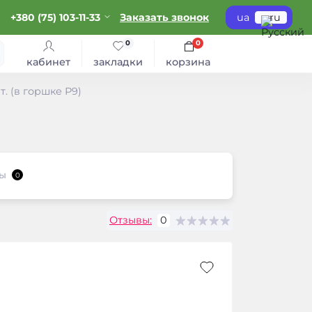
+380 (75) 103-11-33
Заказать звонок
ua
ru
0
0
кабинет
закладки
корзина
. (в горшке Р9)
ы
0
Отзывы:
0