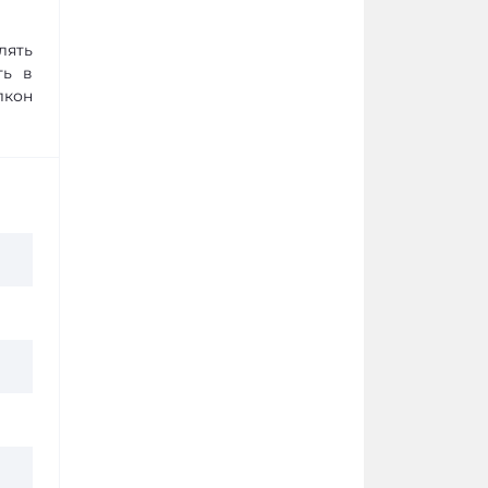
лять
ть в
лкон