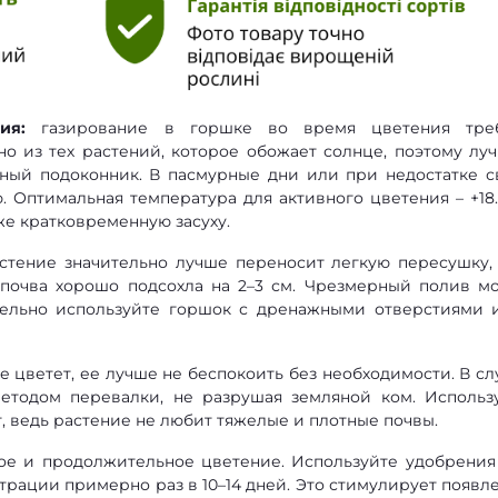
ия:
газирование в горшке во время цветения тре
но из тех растений, которое обожает солнце, поэтому лу
ный подоконник. В пасмурные дни или при недостатке с
. Оптимальная температура для активного цветения – +18
же кратковременную засуху.
стение значительно лучше переносит легкую пересушку,
а почва хорошо подсохла на 2–3 см. Чрезмерный полив м
тельно используйте горшок с дренажными отверстиями 
же цветет, ее лучше не беспокоить без необходимости. В сл
етодом перевалки, не разрушая земляной ком. Использ
, ведь растение не любит тяжелые и плотные почвы.
ое и продолжительное цветение. Используйте удобрения
рации примерно раз в 10–14 дней. Это стимулирует появл