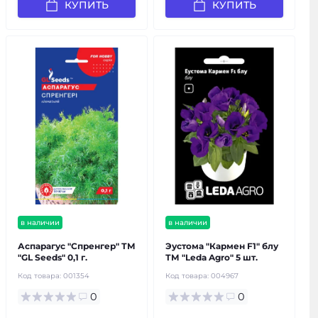
КУПИТЬ
КУПИТЬ
в наличии
в наличии
Аспарагус "Спренгер" ТМ
Эустома "Кармен F1" блу
"GL Seeds" 0,1 г.
ТМ "Leda Agro" 5 шт.
Код товара:
001354
Код товара:
004967
0
0