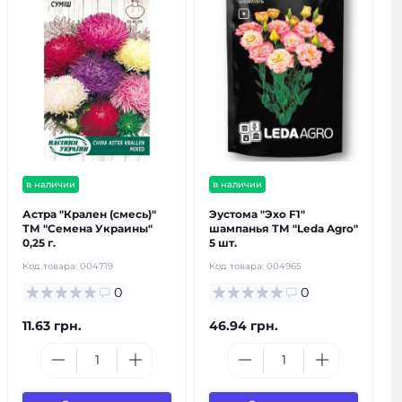
в наличии
в наличии
Астра "Крален (смесь)"
Эустома "Эхо F1"
ТМ "Семена Украины"
шампанья ТМ "Leda Agro"
0,25 г.
5 шт.
Код товара:
004719
Код товара:
004965
0
0
11.63 грн.
46.94 грн.