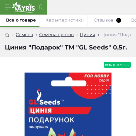
Все о товаре
Характеристики
Отзывов
В
0
Семена
Семена цветов
Циния
Циния "Подарок
Циния "Подарок" ТМ "GL Seeds" 0,5г.
есть в наличии