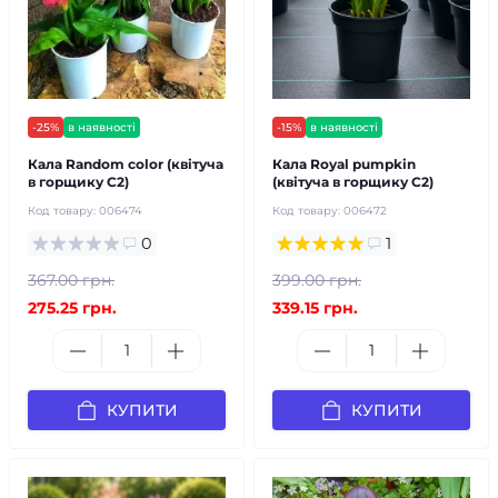
-25%
в наявності
-15%
в наявності
Кала Random color (квітуча
Кала Royal pumpkin
в горщику С2)
(квітуча в горщику С2)
Код товару:
006474
Код товару:
006472
0
1
367.00 грн.
399.00 грн.
275.25 грн.
339.15 грн.
КУПИТИ
КУПИТИ