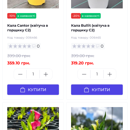
-10%
в наявності
-20%
в наявності
Кала Cantor (квітуча в
Кала Bullit (квітуча в
горщику С2)
горщику С2)
Код товару:
006466
Код товару:
006465
0
0
399.00 грн.
399.00 грн.
359.10 грн.
319.20 грн.
КУПИТИ
КУПИТИ