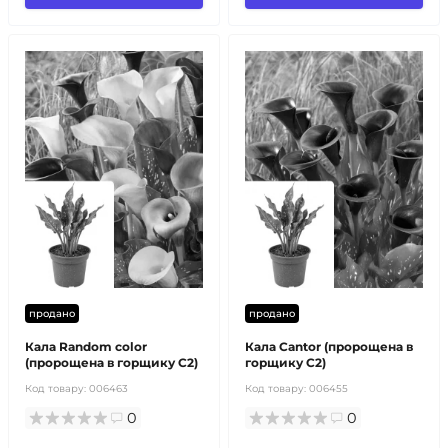
продано
продано
Кала Random color
Кала Cantor (пророщена в
(пророщена в горщику С2)
горщику С2)
Код товару:
006463
Код товару:
006455
0
0