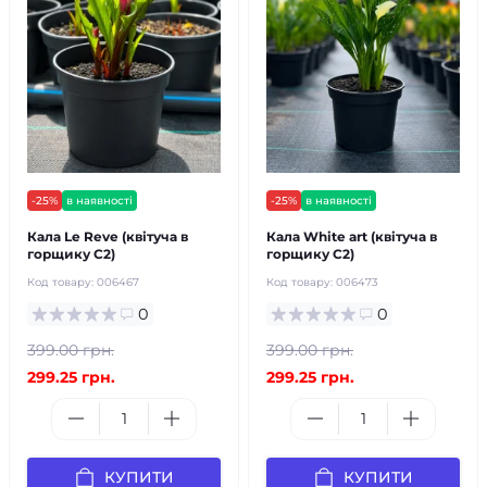
-25%
в наявності
-25%
в наявності
Кала Le Reve (квітуча в
Кала White art (квітуча в
горщику С2)
горщику С2)
Код товару:
006467
Код товару:
006473
0
0
399.00 грн.
399.00 грн.
299.25 грн.
299.25 грн.
КУПИТИ
КУПИТИ