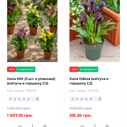
-10%
в наявності
-20%
в наявності
Кала MIX (3 шт. в упаковці)
Кала Odesa (квітуча в
(квітуча в горщику С2)
горщику С2)
Код товару:
006475
Код товару:
006470
0
0
1 119.00 грн.
399.00 грн.
1 007.10 грн.
319.20 грн.