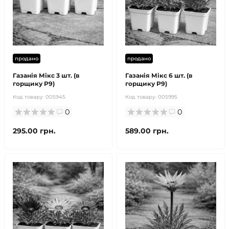
продано
продано
Газанія Мікс 3 шт. (в
Газанія Мікс 6 шт. (в
горщику Р9)
горщику Р9)
Код товару:
005945
Код товару:
005995
0
0
295.00 грн.
589.00 грн.