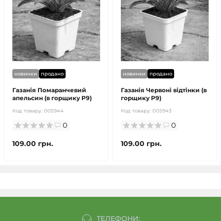
новинки
продано
новинки
продано
Газанія Помаранчевий
Газанія Червоні відтінки (в
апельсин (в горщику Р9)
горщику Р9)
Код товару:
005944
Код товару:
005943
0
0
109.00 грн.
109.00 грн.
ТЕЛЕФОНИ: