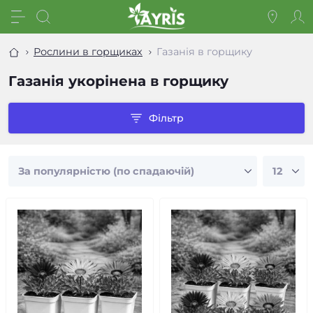
Рослини в горщиках
Газанія в горщику
Газанія укорінена в горщику
Фільтр